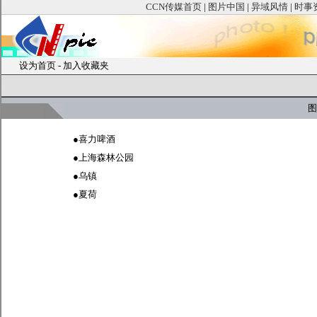
CCN传媒首页
|
图片中国
|
异域风情
|
时事
设为首页
-
加入收藏夹
图
●
喜力啤酒
●
上海森林公园
●
乌镇
●
夏荷