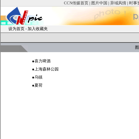
CCN传媒首页
|
图片中国
|
异域风情
|
时事
设为首页
-
加入收藏夹
图
●
喜力啤酒
●
上海森林公园
●
乌镇
●
夏荷