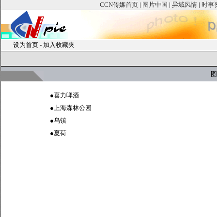
CCN传媒首页
|
图片中国
|
异域风情
|
时事
设为首页
-
加入收藏夹
图
●
喜力啤酒
●
上海森林公园
●
乌镇
●
夏荷