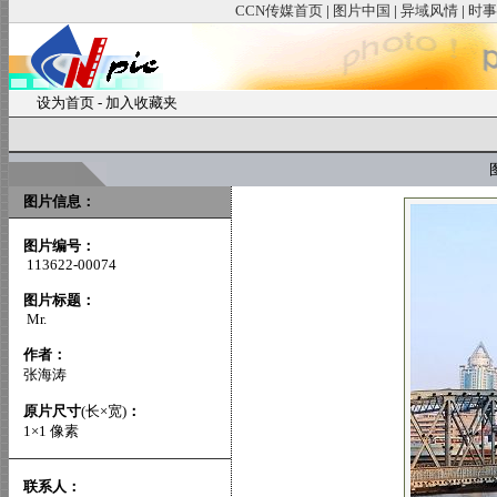
CCN传媒首页
|
图片中国
|
异域风情
|
时事
设为首页
-
加入收藏夹
图
图片信息：
图片编号：
113622-00074
图片标题：
Mr.
作者：
张海涛
原片尺寸
(长×宽)
：
1×1 像素
联系人：