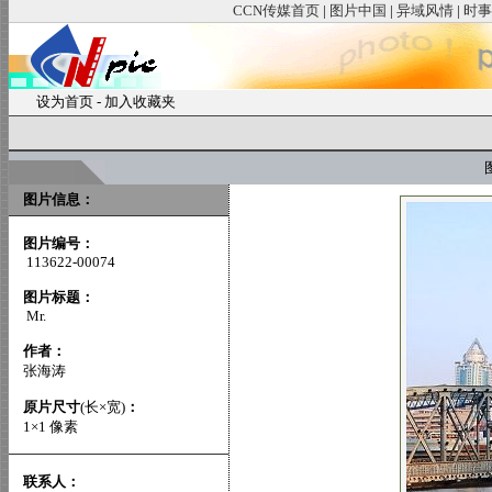
CCN传媒首页
|
图片中国
|
异域风情
|
时事
设为首页
-
加入收藏夹
图
图片信息：
图片编号：
113622-00074
图片标题：
Mr.
作者：
张海涛
原片尺寸
(长×宽)
：
1×1 像素
联系人：